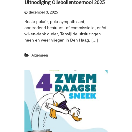
Uitnodiging Oliebollentoernooi 2025
2
4
december 3, 2025
i
n
Beste poloër, polo-sympathisant,
S
aantredend bestuurs- of commissielid, en/of
n
wil-en-dank ouder, Terwijl de uitsluitingen
e
heen en weer vliegen in Den Haag, […]
e
k
Algemeen