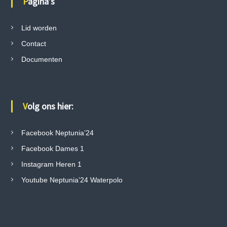
Pagina’s
e
n
Lid worden
Contact
n
Documenten
a
v
Volg ons hier:
i
Facebook Neptunia’24
g
Facebook Dames 1
a
Instagram Heren 1
Youtube Neptunia’24 Waterpolo
t
i