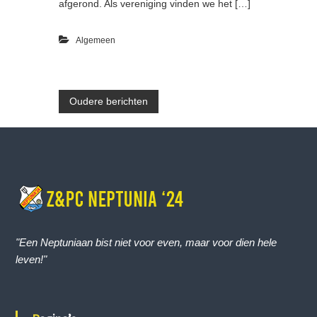
afgerond. Als vereniging vinden we het […]
Algemeen
B
Oudere berichten
e
r
i
c
"Een Neptuniaan bist niet voor even, maar voor dien hele
h
leven!"
t