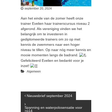
2
4
september 20, 2024
i
n
Aan het einde van de zomer heeft onze
S
trainer Evelien haar trainerscursus niveau 2
n
afgerond. Als vereniging vinden we het
e
belangrijk om te investeren in
e
gediplomeerde trainers om zo op met
k
kennis de zwemmers naar een hoger
niveau te tillen. Op naar nóg meer kennis en
mooie momenten langs de badrand.
Gefeliciteerd Evelien en bedankt voor je
inzet!
Algemeen
B
Nieuwsbrief september 2024
e
Spanning en waterpolosensatie voor
>o14