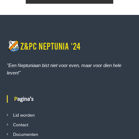
r
i
c
h
t
"Een Neptuniaan bist niet voor even, maar voor dien hele
leven!"
n
a
Pagina’s
v
Lid worden
i
Contact
g
Documenten